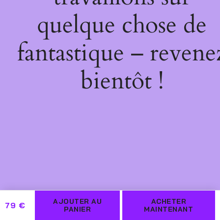
quelque chose de
fantastique – revene
bientôt !
AJOUTER AU
ACHETER
79
€
PANIER
MAINTENANT