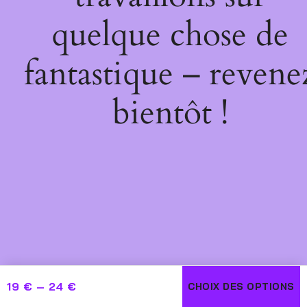
quelque chose de
fantastique – revene
bientôt !
19
€
–
24
€
CHOIX DES OPTIONS